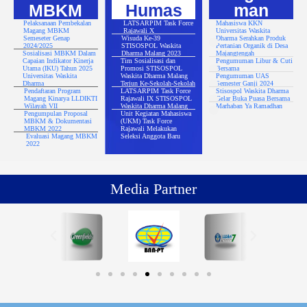
MBKM
Humas
man
Pelaksanaan Pembekalan
LATSARPIM Task Force
Mahasiswa KKN
Magang MBKM
Rajawali X
Universitas Waskita
Semeseter Genap
Wisuda Ke-39
Dharma Serahkan Produk
2024/2025
STISOSPOL Waskita
Pertanian Organik di Desa
Sosialisasi MBKM Dalam
Dharma Malang 2023
Majangtengah
Capaian Indikator Kinerja
Tim Sosialisasi dan
Pengumuman Libur & Cuti
Utama (IKU) Tahun 2025
Promosi STISOSPOL
Bersama
Universitas Waskita
Waskita Dharma Malang
Pengumuman UAS
Dharma
Terjun Ke-Sekolah-Sekolah
Semester Ganji 2024
Pendaftaran Program
LATSARPIM Task Force
Stisospol Waskita Dharma
Magang Kinarya LLDIKTI
Rajawali IX STISOSPOL
Gelar Buka Puasa Bersama
Wilayah VII
Waskita Dharma Malang
Marhaban Ya Ramadhan
Pengumpulan Proposal
Unit Kegiatan Mahasiswa
MBKM & Dokumentasi
(UKM) Task Force
MBKM 2022
Rajawali Melakukan
Evaluasi Magang MBKM
Seleksi Anggota Baru
2022
Media Partner