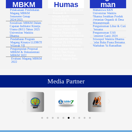
MBKM
Humas
man
Pelaksanaan Pembekalan
LATSARPIM Task Force
Mahasiswa KKN
Magang MBKM
Rajawali X
Universitas Waskita
Semeseter Genap
Wisuda Ke-39
Dharma Serahkan Produk
2024/2025
STISOSPOL Waskita
Pertanian Organik di Desa
Sosialisasi MBKM Dalam
Dharma Malang 2023
Majangtengah
Capaian Indikator Kinerja
Tim Sosialisasi dan
Pengumuman Libur & Cuti
Utama (IKU) Tahun 2025
Promosi STISOSPOL
Bersama
Universitas Waskita
Waskita Dharma Malang
Pengumuman UAS
Dharma
Terjun Ke-Sekolah-Sekolah
Semester Ganji 2024
Pendaftaran Program
LATSARPIM Task Force
Stisospol Waskita Dharma
Magang Kinarya LLDIKTI
Rajawali IX STISOSPOL
Gelar Buka Puasa Bersama
Wilayah VII
Waskita Dharma Malang
Marhaban Ya Ramadhan
Pengumpulan Proposal
Unit Kegiatan Mahasiswa
MBKM & Dokumentasi
(UKM) Task Force
MBKM 2022
Rajawali Melakukan
Evaluasi Magang MBKM
Seleksi Anggota Baru
2022
Media Partner