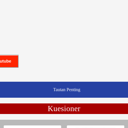
outube
Tautan Penting
Kuesioner