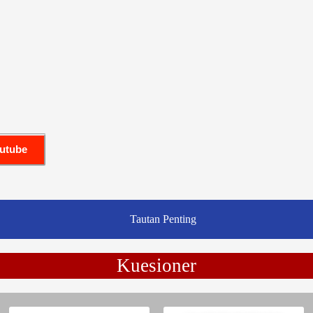
outube
Tautan Penting
Kuesioner